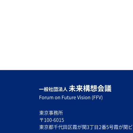
東京事務所
〒100-6015
東京都千代⽥区霞が関3丁⽬2番5号霞が関